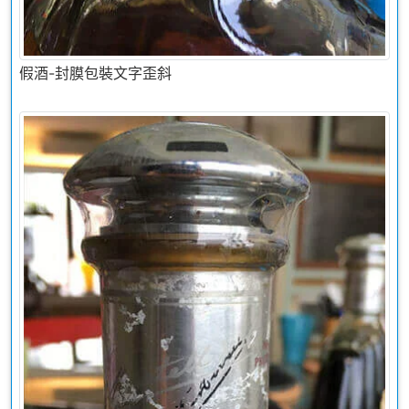
假酒-封膜包裝文字歪斜