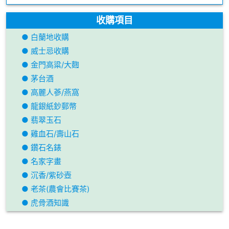
收購項目
● 白蘭地收購
● 威士忌收購
● 金門高粱/大麴
● 茅台酒
● 高麗人蔘/燕窩
● 龍銀紙鈔郵幣
● 翡翠玉石
● 雞血石/壽山石
● 鑽石名錶
● 名家字畫
● 沉香/紫砂壺
● 老茶(農會比賽茶)
● 虎骨酒知識