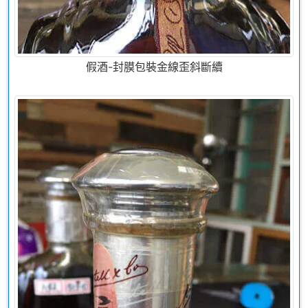
假酒-封膜包裝金線歪斜斷續