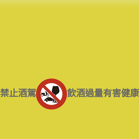
屏東老酒收購
高麗人蔘/中藥材收購
|
金門高粱酒收購
|
龍銀古幣收購
|
珠
寶/名錶/翡翠收購
|
名家字畫收購
|
雞血石/壽山石收購
收購流程
│
收購品項
│
收購知識庫
│
線上客服│
老酒仙老酒收購
中心
│
老酒仙洋酒收購中心
高雄收購專線：
0917-320-620
易店長 | 門市電話：
07-
禁止酒駕
飲酒過量有害健康
3383237
高雄門市地址：高雄市前鎮區三多二路413號
服務範圍：高雄市楠梓區、左營區、鼓山區、三民區、鹽埕區、前金區、新興
區、苓雅區、前鎮區、旗津區、小港區、鳳山區、大寮區、鳥松區、林園區、仁
武區、大樹區、大社區、岡山區、路竹區、橋頭區、梓官區、彌陀區、永安區、