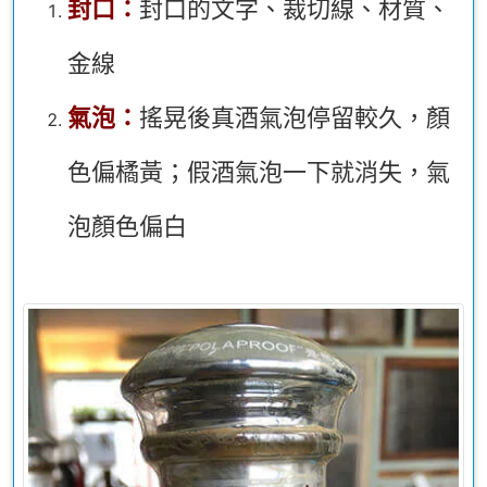
封口：
封口的文字、裁切線、材質、
金線
氣泡：
搖晃後真酒氣泡停留較久，顏
色偏橘黃；假酒氣泡一下就消失，氣
泡顏色偏白