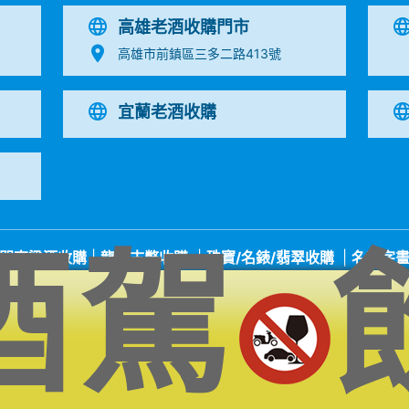
高雄老酒收購門市
高雄市前鎮區三多二路413號
宜蘭老酒收購
酒駕
門高粱酒收購
|
龍銀古幣收購
|
珠寶/名錶/翡翠收購
|
名家字
收購品項
│
收購知識庫
│
線上客服│
老酒仙老酒收購中心
│
老酒仙
高雄收購專線：
0917-320-620
易店長 | 門市電話：
07-338323
高雄門市地址：高雄市前鎮區三多二路413號