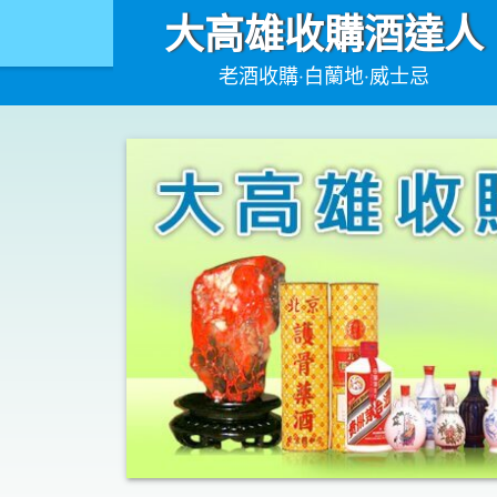
大高雄收購酒達人
老酒收購‧白蘭地‧威士忌