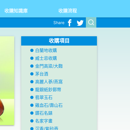
收購知識庫
收購流程
Share
收購項目
● 白蘭地收購
● 威士忌收購
● 金門高粱/大麴
● 茅台酒
● 高麗人蔘/燕窩
● 龍銀紙鈔郵幣
● 翡翠玉石
● 雞血石/壽山石
● 鑽石名錶
● 名家字畫
● 沉香/紫砂壺