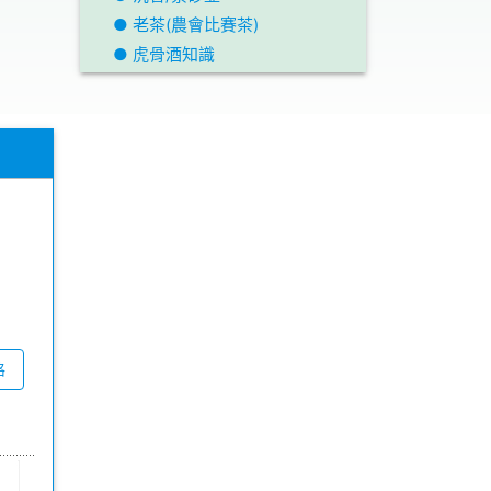
● 老茶(農會比賽茶)
● 虎骨酒知識
格